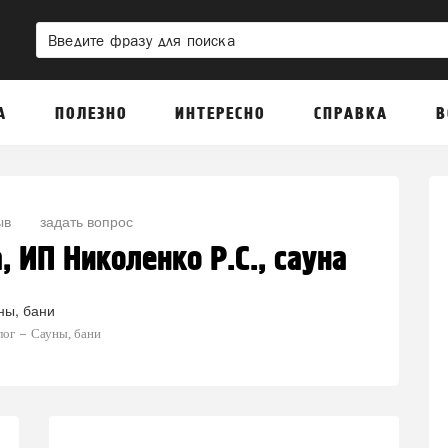
А
ПОЛЕЗНО
ИНТЕРЕСНО
СПРАВКА
В
ыв
задать вопрос
, ИП Николенко Р.С., сауна
ны, бани
лог
Сауны, бани