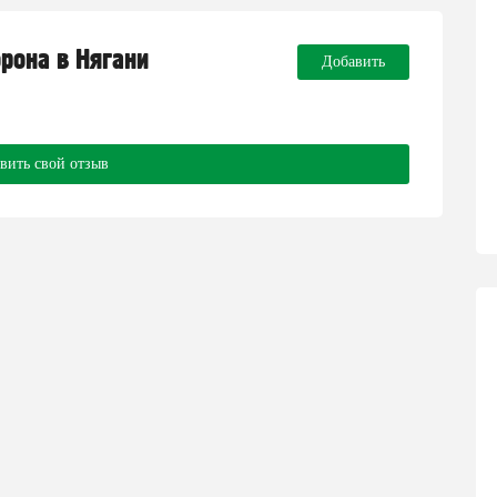
орона в Нягани
Добавить
вить свой отзыв