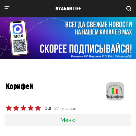
NYAGAN.LIFE
Корифей
5.0
27 отзывов
Меню