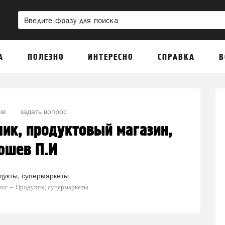
А
ПОЛЕЗНО
ИНТЕРЕСНО
СПРАВКА
В
ыв
задать вопрос
ик, продуктовый магазин,
юшев П.И
дукты, супермаркеты
лог
Продукты, супермаркеты