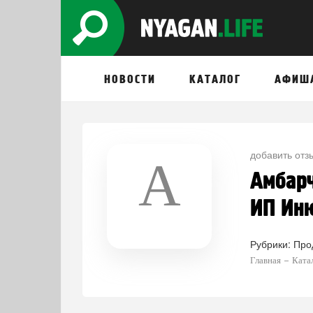
НОВОСТИ
КАТАЛОГ
АФИШ
добавить отз
А
Амбарч
ИП Ин
Рубрики:
Про
Главная
Ката