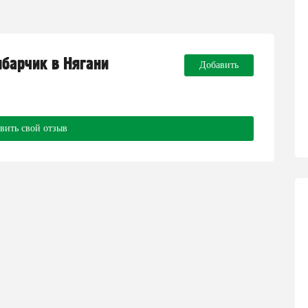
мбарчик в Нягани
Добавить
вить свой отзыв