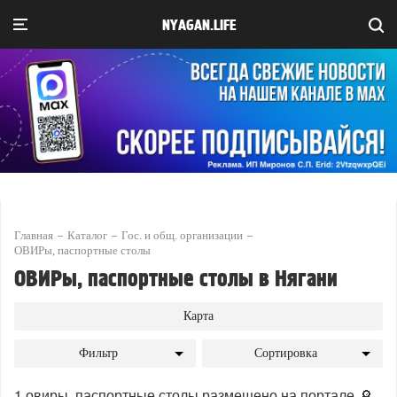
NYAGAN.LIFE
Главная
Каталог
Гос. и общ. организации
ОВИРы, паспортные столы
ОВИРы, паспортные столы в Нягани
Карта
Фильтр
Сортировка
1 овиры, паспортные столы размещено на портале 🔎