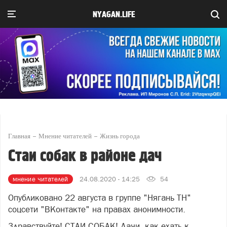
NYAGAN.LIFE
Главная
Мнение читателей
Жизнь города
Стаи собак в районе дач
мнение читателей
24.08.2020 - 14:25
54
Опубликовано 22 августа в группе "Нягань ТН"
соцсети "ВКонтакте" на правах анонимности.
Здравствуйте! СТАИ СОБАК! Дачи, как ехать к