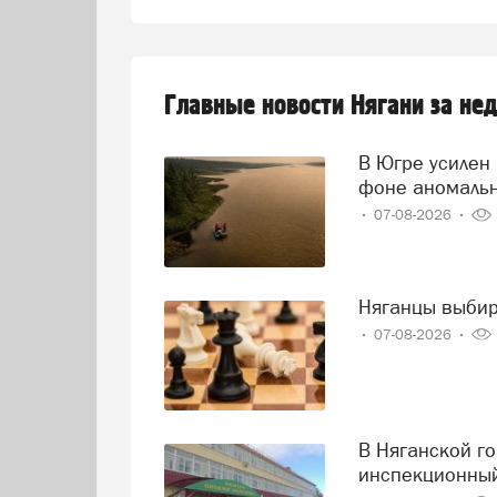
Главные новости Нягани за не
В Югре усилен контроль за состоянием реки Иртыш на
фоне аномаль
07-08-2026
Няганцы выби
07-08-2026
В Няганской городской поликлинике проведен второй
инспекционный