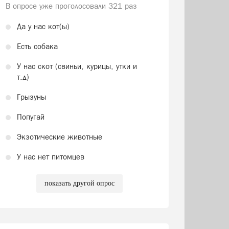
В опросе уже проголосовали
321 раз
Да у нас кот(ы)
Есть собака
У нас скот (свиньи, курицы, утки и
т.д)
Грызуны
Попугай
Экзотические животные
У нас нет питомцев
показать другой опрос