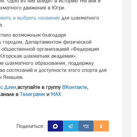
х. Одно из них войдет в историю Нягани и
ахматного движения в Югре.
овать и выбрать название
для шахматного
а.
 стало возможным благодаря
 городом, Департаментом физической
й общественной организацией «Федерация
Югорская шахматная академия»,
ие шахматного образования, поддержку
а состязаний и доступности этого спорта для
ан Ямашев.
с.Дзен
,
вступайте в группу
ВКонтакте
,
канале в
Телеграмм
и
МАХ
Поделиться: