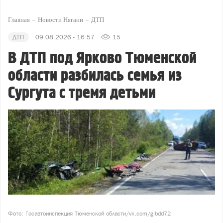
Главная
Новости Нягани
ДТП
ДТП
09.08.2026 - 16:57
15
В ДТП под Ярково Тюменской
области разбилась семья из
Сургута с тремя детьми
Фото: Госавтоинспекция Тюменской области/vk.com/gibdd72