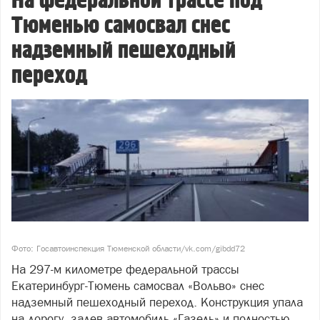
На федеральной трассе под
Тюменью самосвал снес
надземный пешеходный
переход
Фото: Госавтоинспекция Тюменской области/vk.com/gibdd72
На 297-м километре федеральной трассы
Екатеринбург-Тюмень самосвал «Вольво» снес
надземный пешеходный переход. Конструкция упала
на дорогу, задев автомобиль «Газель» и полностью