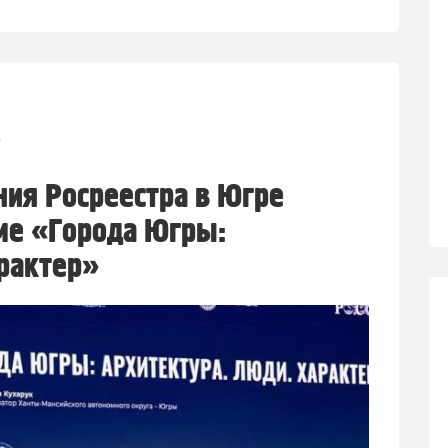
4
ия Росреестра в Югре
ме «Города Югры:
рактер»