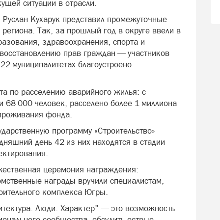
кущей ситуации в отрасли.
 Руслан Кухарук представил промежуточные
 региона. Так, за прошлый год в округе ввели в
разования, здравоохранения, спорта и
 восстановлению прав граждан — участников
в 22 муниципалитетах благоустроено
а по расселению аварийного жилья: с
и 68 000 человек, расселено более 1 миллиона
 проживания фонда.
ударственную программу «Строительство»
дняшний день 42 из них находятся в стадии
ектирования.
жественная церемония награждения:
омственные награды вручили специалистам,
оительного комплекса Югры.
итектура. Люди. Характер" — это возможность
онального сообщества, обсудить острые