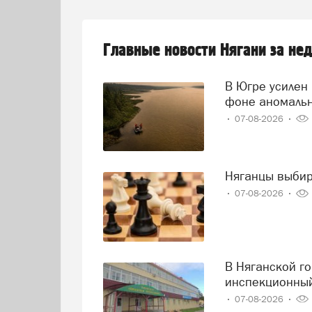
Главные новости Нягани за не
В Югре усилен контроль за состоянием реки Иртыш на
фоне аномаль
07-08-2026
Няганцы выби
07-08-2026
В Няганской городской поликлинике проведен второй
инспекционный
07-08-2026