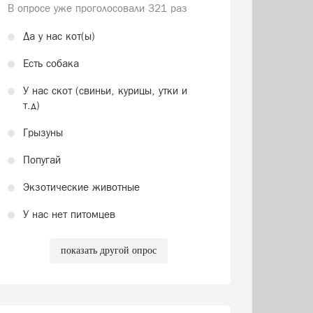
В опросе уже проголосовали
321 раз
Да у нас кот(ы)
Есть собака
У нас скот (свиньи, курицы, утки и
т.д)
Грызуны
Попугай
Экзотические животные
У нас нет питомцев
показать другой опрос