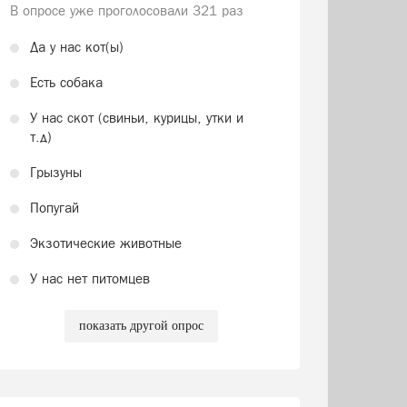
В опросе уже проголосовали
321 раз
Да у нас кот(ы)
Есть собака
У нас скот (свиньи, курицы, утки и
т.д)
Грызуны
Попугай
Экзотические животные
У нас нет питомцев
показать другой опрос