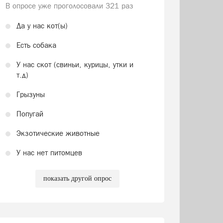
В опросе уже проголосовали
321 раз
Да у нас кот(ы)
Есть собака
У нас скот (свиньи, курицы, утки и
т.д)
Грызуны
Попугай
Экзотические животные
У нас нет питомцев
показать другой опрос