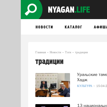
НОВОСТИ
КАТАЛОГ
АФИШ
Главная
Новости
Тэги
традиции
традиции
Уральские таможенники помогут паломникам совершить
Хадж
КУЛЬТУРА
15-04-
13 национальных невест представили свадебные традиции