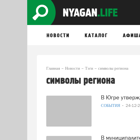
НОВОСТИ
КАТАЛОГ
АФИШ
Главная
Новости
Тэги
символы региона
символы региона
В Югре утверж
СОБЫТИЯ
24-12-
В муниципалитетах Югры пройдут общественные