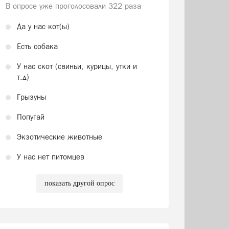
В опросе уже проголосовали
322 раза
Да у нас кот(ы)
Есть собака
У нас скот (свиньи, курицы, утки и
т.д)
Грызуны
Попугай
Экзотические животные
У нас нет питомцев
показать другой опрос