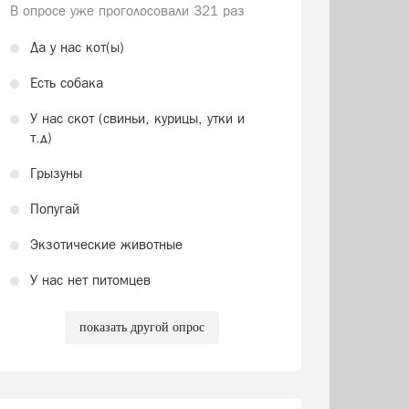
В опросе уже проголосовали
321 раз
Да у нас кот(ы)
Есть собака
У нас скот (свиньи, курицы, утки и
т.д)
Грызуны
Попугай
Экзотические животные
У нас нет питомцев
показать другой опрос