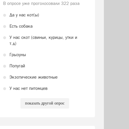
В опросе уже проголосовали
322 раза
Да у нас кот(ы)
Есть собака
У нас скот (свиньи, курицы, утки и
т.д)
Грызуны
Попугай
Экзотические животные
У нас нет питомцев
показать другой опрос