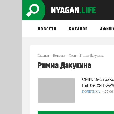
НОВОСТИ
КАТАЛОГ
АФИШ
Главная
Новости
Тэги
Римма Дакукина
Римма Дакукина
СМИ: Экс-градоначальница Нягани Римма Дакукина
пытается полу
ПОЛИТИКА
25-09