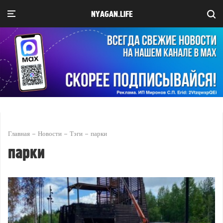
NYAGAN.LIFE
Главная
Новости
Тэги
парки
парки