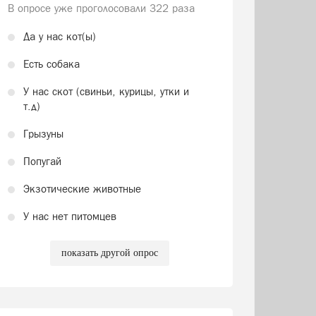
В опросе уже проголосовали
322 раза
Да у нас кот(ы)
Есть собака
У нас скот (свиньи, курицы, утки и
т.д)
Грызуны
Попугай
Экзотические животные
У нас нет питомцев
показать другой опрос