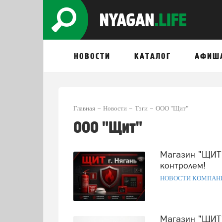
НОВОСТИ
КАТАЛОГ
АФИШ
Главная
Новости
Тэги
ООО "Щит"
ООО "Щит"
Магазин "ЩИТ" в Нягани — ваша безопасность под
контролем!
НОВОСТИ КОМПАН
Магазин "ЩИТ" в Нягани на ул. Лазарева: оборудование от