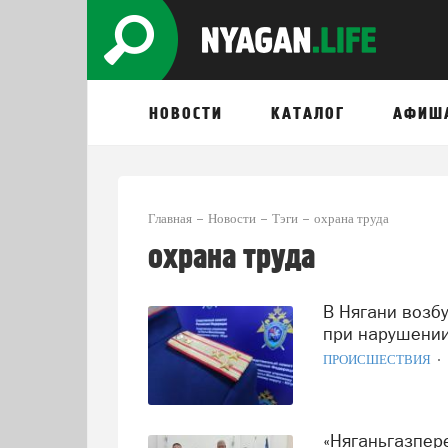
НОВОСТИ
КАТАЛОГ
АФИШ
Главная
Новости
Тэги
охрана труда
охрана труда
В Нягани возбуждено уголовное дело о гибели работника
при нарушении
ПРОИСШЕСТВИЯ
«Няганьгазпереработка» подтвердила лидерство высоким