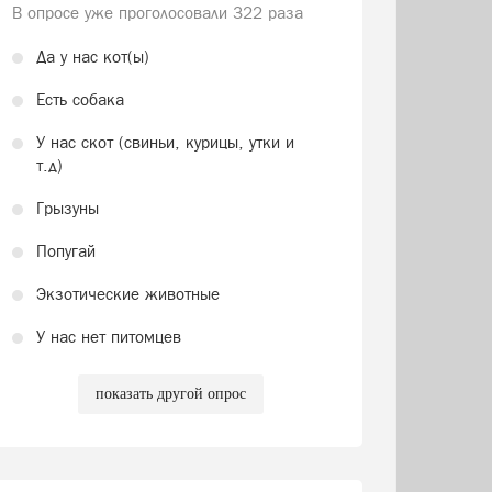
В опросе уже проголосовали
322 раза
Да у нас кот(ы)
Есть собака
У нас скот (свиньи, курицы, утки и
т.д)
Грызуны
Попугай
Экзотические животные
У нас нет питомцев
показать другой опрос