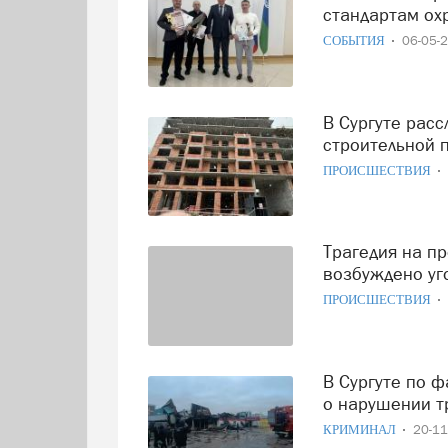
стандартам ох
СОБЫТИЯ
06-05-
В Сургуте расследуют гибель 30-летнего плотника на
строительной 
ПРОИСШЕСТВИЯ
Трагедия на производстве в Кондинском районе:
возбуждено уг
ПРОИСШЕСТВИЯ
В Сургуте по факту возгорания возбуждено уголовное дело
о нарушении т
КРИМИНАЛ
20-1