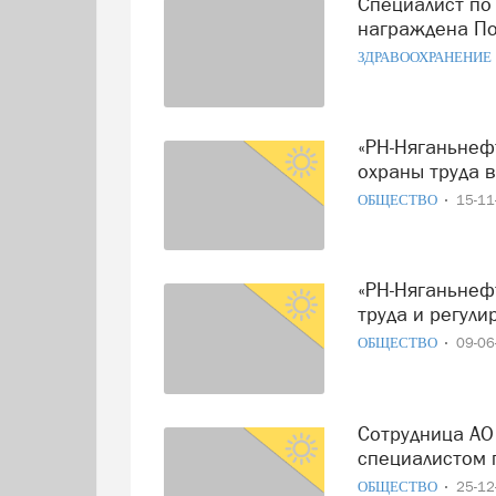
Специалист по охране труда Детской поликлиники Нягани
награждена По
ЗДРАВООХРАНЕНИЕ
«РН-Няганьнефтегаз» стал одним из лучших в сфере
охраны труда 
ОБЩЕСТВО
15-1
«РН-Няганьнефтегаз» признан лучшим в сфере охраны
труда и регул
ОБЩЕСТВО
09-0
Сотрудница АО «РН-Няганьнефтегаз» признана «Лучшим
специалистом 
ОБЩЕСТВО
25-1