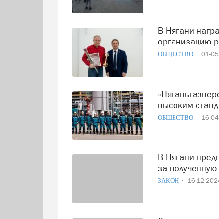
В Нягани наградили победителей конкурса на лучшую
организацию р
ОБЩЕСТВО
01-0
«Няганьгазпереработка» подтвердила соответствие
высоким станд
ОБЩЕСТВО
16-0
В Нягани предприятие выплатило охраннику полмиллиона
за полученную
ЗАКОН
16-12-20