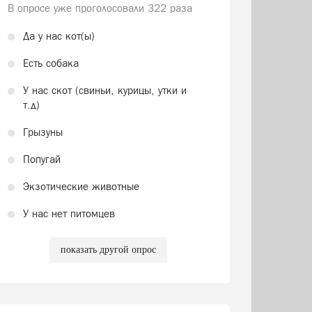
В опросе уже проголосовали
322 раза
Да у нас кот(ы)
Есть собака
У нас скот (свиньи, курицы, утки и
т.д)
Грызуны
Попугай
Экзотические животные
У нас нет питомцев
показать другой опрос