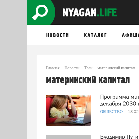
НОВОСТИ
КАТАЛОГ
АФИШ
Главная
Новости
Тэги
материнский капитал
материнский капитал
Программа материнского капитала продлена до 31
декабря 2030 
ОБЩЕСТВО
18-0
Владимир Путин подписал закон о выплате маткапитала