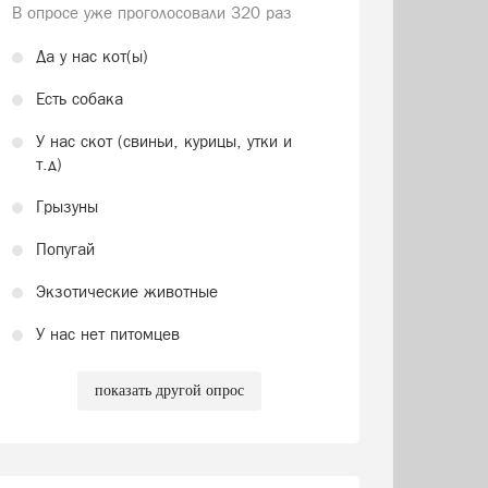
В опросе уже проголосовали
320 раз
Да у нас кот(ы)
Есть собака
У нас скот (свиньи, курицы, утки и
т.д)
Грызуны
Попугай
Экзотические животные
У нас нет питомцев
показать другой опрос