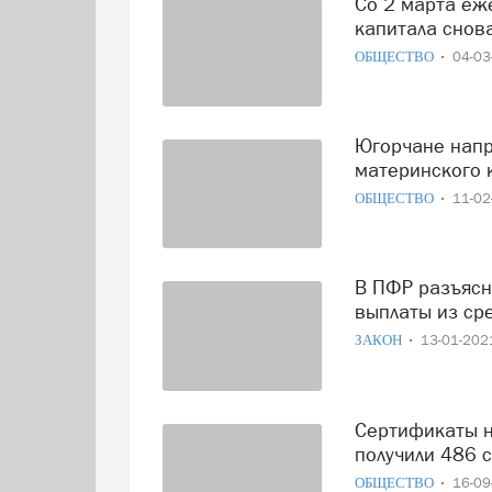
Со 2 марта ежемесячная выплата из материнского
капитала снов
ОБЩЕСТВО
04-0
Югорчане направили 337 млн рублей из средств
материнского 
ОБЩЕСТВО
11-0
В ПФР разъяснили порядок предоставления ежемесячной
выплаты из ср
ЗАКОН
13-01-20
Сертификаты на материнский капитал в текущем году
получили 486 
ОБЩЕСТВО
16-0