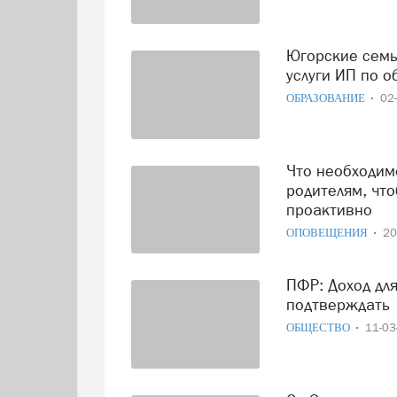
Югорские семьи могут оплатить материнским капиталом
услуги ИП по о
ОБРАЗОВАНИЕ
02
Что необходимо заблаговременно сделать будущим
родителям, чт
проактивно
ОПОВЕЩЕНИЯ
20
ПФР: Доход для выплат из МСК снова необходимо
подтверждать
ОБЩЕСТВО
11-0