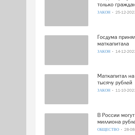
только гражда
ЗАКОН
25-12-20
Госдума приняла закон, ужесточающий условия выдачи
маткапитала
ЗАКОН
14-12-20
Маткапитал на первого ребенка в 2024 году составит 631
тысячу рублей
ЗАКОН
11-10-20
В России могут увеличить "материнский капитал" до 1
миллиона рубл
ОБЩЕСТВО
28-0