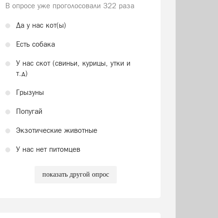
В опросе уже проголосовали
322 раза
Да у нас кот(ы)
Есть собака
У нас скот (свиньи, курицы, утки и
т.д)
Грызуны
Попугай
Экзотические животные
У нас нет питомцев
показать другой опрос