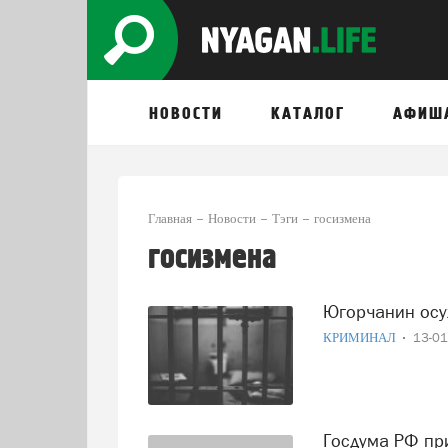
НОВОСТИ
КАТАЛОГ
АФИШ
Главная
Новости
Тэги
госизмена
госизмена
Югорчанин ос
КРИМИНАЛ
13-0
Госдума РФ приняла поправки о пожизненном лишении