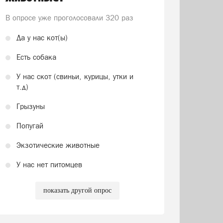
В опросе уже проголосовали
320 раз
Да у нас кот(ы)
Есть собака
У нас скот (свиньи, курицы, утки и
т.д)
Грызуны
Попугай
Экзотические животные
У нас нет питомцев
показать другой опрос