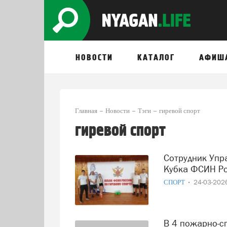
НОВОСТИ
КАТАЛОГ
АФИШ
Главная
Новости
Тэги
гиревой спорт
гиревой спорт
Сотрудник Управления ФСИН Югры стал победителем VI
Кубка ФСИН Ро
СПОРТ
24-03-20
В 4 пожарно-спасательном отряде прошли соревнования