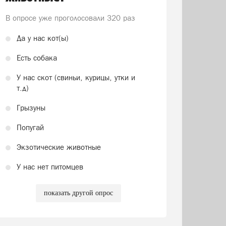
В опросе уже проголосовали
320 раз
Да у нас кот(ы)
Есть собака
У нас скот (свиньи, курицы, утки и
т.д)
Грызуны
Попугай
Экзотические животные
У нас нет питомцев
показать другой опрос