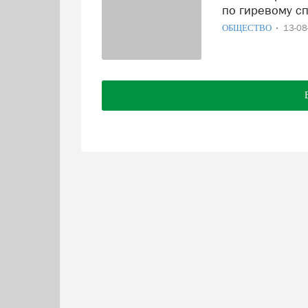
по гиревому с
ОБЩЕСТВО
13-0