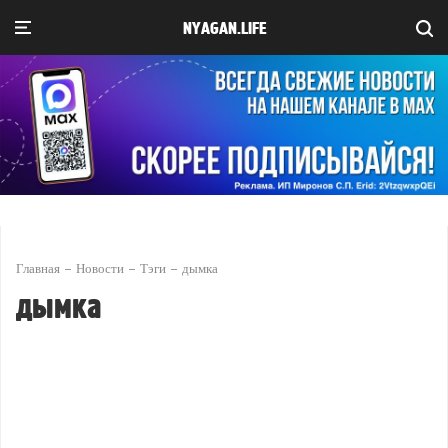
NYAGAN.LIFE
Главная
Новости
Тэги
дымка
дымка