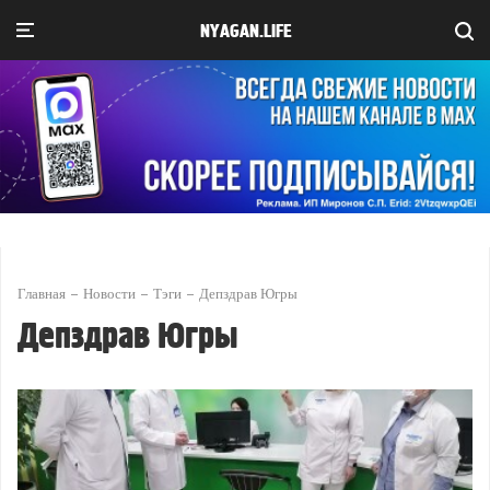
NYAGAN.LIFE
Главная
Новости
Тэги
Депздрав Югры
Депздрав Югры