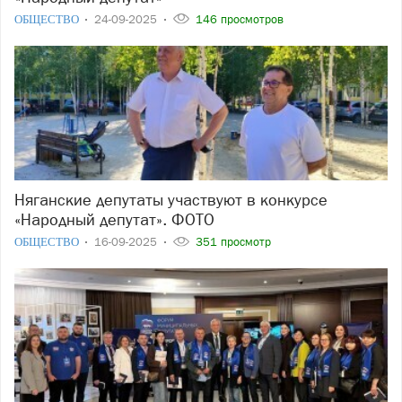
ОБЩЕСТВО
24-09-2025
146 просмотров
Няганские депутаты участвуют в конкурсе
«Народный депутат». ФОТО
ОБЩЕСТВО
16-09-2025
351 просмотр