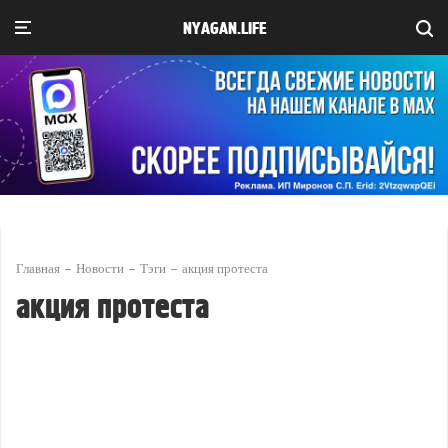
NYAGAN.LIFE
Главная
Новости
Тэги
акция протеста
акция протеста