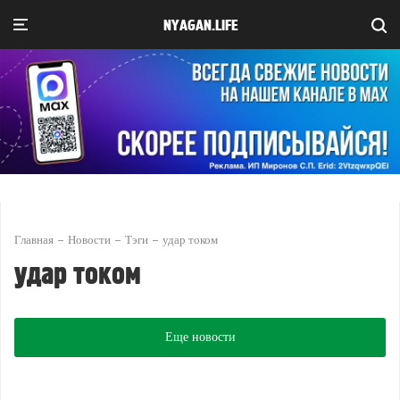
NYAGAN.LIFE
Главная
Новости
Тэги
удар током
удар током
Еще новости