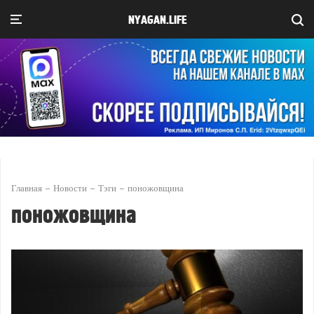
NYAGAN.LIFE
Главная
Новости
Тэги
поножовщина
поножовщина