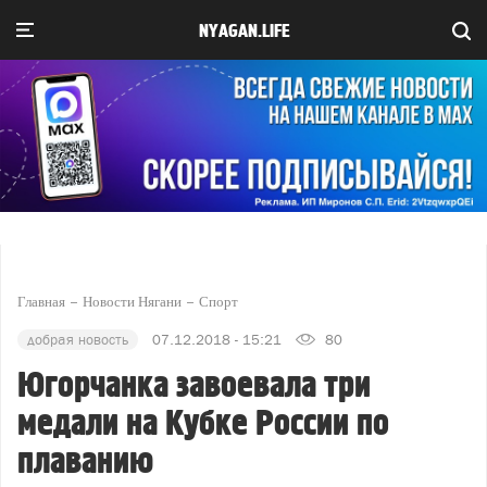
NYAGAN.LIFE
Главная
Новости Нягани
Спорт
добрая новость
07.12.2018 - 15:21
80
Югорчанка завоевала три
медали на Кубке России по
плаванию