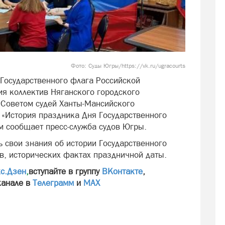
Фото: Суды Югры/https://vk.ru/ugracourts
 Государственного флага Российской
я коллектив Няганского городского
й Советом судей Ханты-Мансийского
 «История праздника Дня Государственного
м сообщает пресс-служба судов Югры.
 свои знания об истории Государственного
в, исторических фактах праздничной даты.
с.Дзен
,
вступайте в группу
ВКонтакте
,
канале в
Телеграмм
и
МАХ