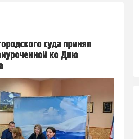
1
городского суда принял
приуроченной ко Дню
а