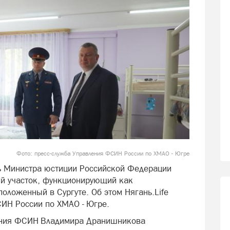
Фото: пресс-служба Управления ФСИН России по ХМАО - Югре
ь Министра юстиции Российской Федерации
й участок, функционирующий как
положенный в Сургуте. Об этом Нягань.Life
ИН России по ХМАО - Югре.
ения ФСИН Владимира Дранишникова