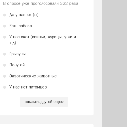
В опросе уже проголосовали
322 раза
Да у нас кот(ы)
Есть собака
У нас скот (свиньи, курицы, утки и
т.д)
Грызуны
Попугай
Экзотические животные
У нас нет питомцев
показать другой опрос