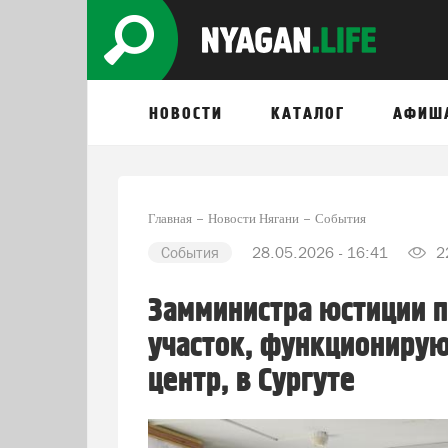
НОВОСТИ
КАТАЛОГ
АФИШ
Главная
Новости Нягани
События
События
28.05.2026 - 16:41
2
Замминистра юстиции 
участок, функциониру
центр, в Сургуте