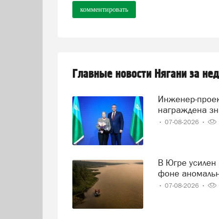
комментировать
Главные новости Нягани за не
Инженер-проектировщик Тамара Нохрина из Нягани
награждена зн
07-08-2026
В Югре усилен контроль за состоянием реки Иртыш на
фоне аномаль
07-08-2026