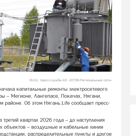
Фото: пресс-служба АО «ЮТЭК-Региональные сети»
начала капитальные ремонты электросетевого
ры – Мегионе, Лангепасе, Покачах, Нягани,
 районе. Об этом Нягань.Life сообщает пресс-
 третий квартал 2026 года – до наступления
х объектов – воздушные и кабельные линии
одстанции, распределительные пункты и другое