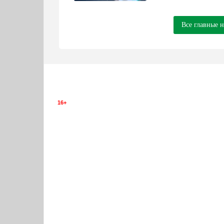
Все главные 
16+