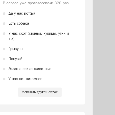
В опросе уже проголосовали
320 раз
Да у нас кот(ы)
Есть собака
У нас скот (свиньи, курицы, утки и
т.д)
Грызуны
Попугай
Экзотические животные
У нас нет питомцев
показать другой опрос