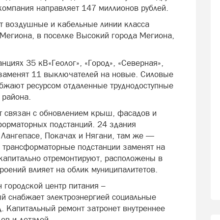
 компания направляет 147 миллионов рублей.
ют воздушные и кабельные линии класса
 Мегиона, в поселке Высокий города Мегиона,
анциях 35 кВ«Геолог», «Город», «Северная»,
 заменят 11 выключателей на новые. Силовые
абжают ресурсом отдаленные труднодоступные
 района.
т связан с обновлением крыш, фасадов и
форматорных подстанций. 24 здания
 Лангепасе, Покачах и Нягани, там же —
е трансформаторные подстанции заменят на
капитально отремонтируют, расположены в
троений влияет на облик муниципалитетов.
 городской центр питания –
ый снабжает электроэнергией социальные
д. Капитальный ремонт затронет внутреннее
ов и деталей.