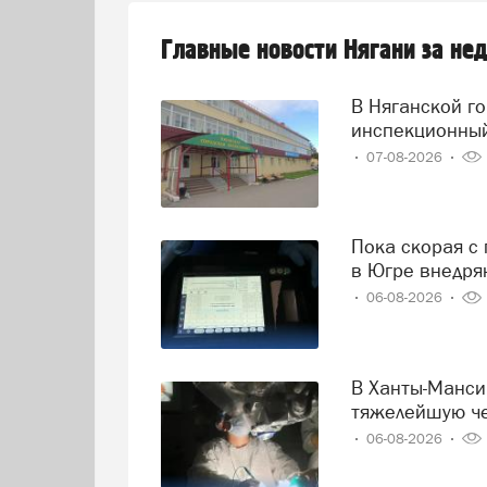
Главные новости Нягани за не
В Няганской городской поликлинике проведен второй
инспекционный
07-08-2026
Пока скорая с пациентом в пути, врачи уже знают диагноз:
в Югре внедря
06-08-2026
В Ханты-Мансийске врачи спасли пациента, получившего
тяжелейшую че
06-08-2026