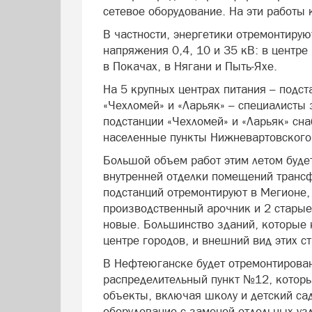
сетевое оборудование. На эти работы
В частности, энергетики отремонтиру
напряжения 0,4, 10 и 35 кВ: в центре
в Покачах, в Нягани и Пыть-Яхе.
На 5 крупных центрах питания – подст
«Чехломей» и «Ларьяк» – специалисты
подстанции «Чехломей» и «Ларьяк» сн
населенные пункты Нижневартовского
Большой объем работ этим летом буде
внутренней отделки помещений транс
подстанций отремонтируют в Мегионе,
производственный арочник и 2 стары
новые. Большинство зданий, которые 
центре городов, и внешний вид этих с
В Нефтеюганске будет отремонтирован
распределительный пункт №12, котор
объекты, включая школу и детский са
оборудование с заменой отдельных узл