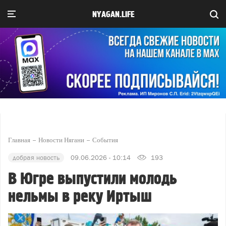
NYAGAN.LIFE
Главная
Новости Нягани
События
добрая новость
09.06.2026 - 10:14
193
В Югре выпустили молодь
нельмы в реку Иртыш