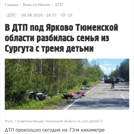
Главная
Новости Нягани
ДТП
ДТП
09.08.2026 - 16:57
15
В ДТП под Ярково Тюменской
области разбилась семья из
Сургута с тремя детьми
Фото: Госавтоинспекция Тюменской области/vk.com/gibdd72
ДТП произошло сегодня на 73-м километре