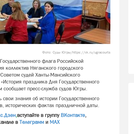
Фото: Суды Югры/https://vk.ru/ugracourts
 Государственного флага Российской
я коллектив Няганского городского
й Советом судей Ханты-Мансийского
 «История праздника Дня Государственного
м сообщает пресс-служба судов Югры.
 свои знания об истории Государственного
в, исторических фактах праздничной даты.
с.Дзен
,
вступайте в группу
ВКонтакте
,
канале в
Телеграмм
и
МАХ