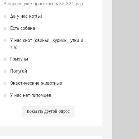
В опросе уже проголосовали
321 раз
Да у нас кот(ы)
Есть собака
У нас скот (свиньи, курицы, утки и
т.д)
Грызуны
Попугай
Экзотические животные
У нас нет питомцев
показать другой опрос