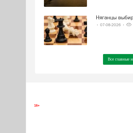
Няганцы выби
07-08-2026
Все главные 
16+