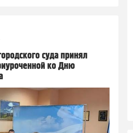
1
городского суда принял
приуроченной ко Дню
а