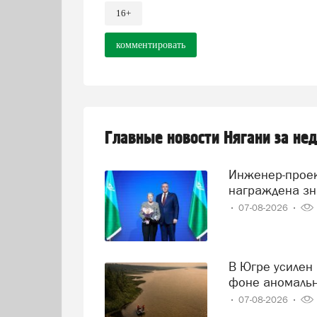
16+
комментировать
Главные новости Нягани за не
Инженер-проектировщик Тамара Нохрина из Нягани
награждена зн
07-08-2026
В Югре усилен контроль за состоянием реки Иртыш на
фоне аномаль
07-08-2026