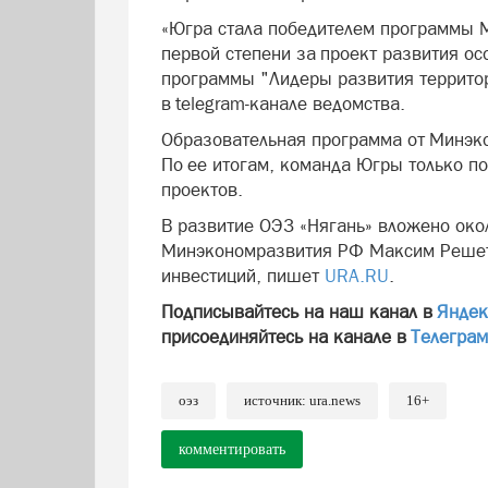
«Югра стала победителем программы 
первой степени за проект развития о
программы "Лидеры развития террито
в telegram-канале ведомства.
Образовательная программа от Минэко
По ее итогам, команда Югры только п
проектов.
В развитие ОЭЗ «Нягань» вложено око
Минэкономразвития РФ Максим Решетн
инвестиций, пишет
URA.RU
.
Подписывайтесь на наш канал в
Яндек
присоединяйтесь на канале в
Телегра
оэз
источник: ura.news
16+
комментировать