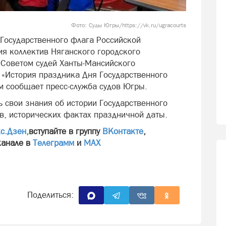
Фото: Суды Югры/https://vk.ru/ugracourts
 Государственного флага Российской
я коллектив Няганского городского
й Советом судей Ханты-Мансийского
 «История праздника Дня Государственного
м сообщает пресс-служба судов Югры.
 свои знания об истории Государственного
в, исторических фактах праздничной даты.
с.Дзен
,
вступайте в группу
ВКонтакте
,
канале в
Телеграмм
и
МАХ
Поделиться: