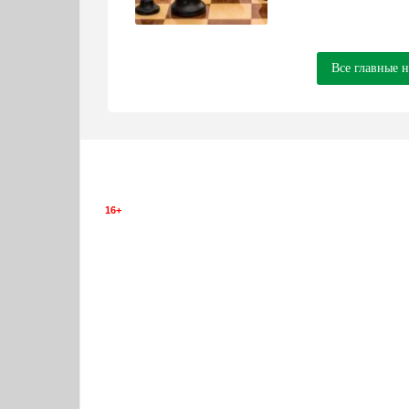
Все главные 
16+