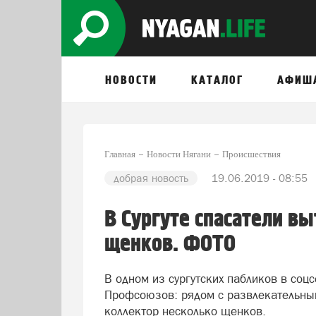
НОВОСТИ
КАТАЛОГ
АФИШ
Главная
Новости Нягани
Происшествия
добрая новость
19.06.2019 - 08:55
В Сургуте спасатели в
щенков. ФОТО
В одном из сургутских пабликов в соц
Профсоюзов: рядом с развлекательны
коллектор несколько щенков.