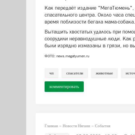
Как передаёт издание "МегаТюмень",
спасательного центра. Около часа спе
время поблизости бегала мама-собака
Вытащить хвостатых удалось при помо
соорудили неравнодушные люди. Как р
были изрядно измазаны в грязи, но в
ФОТО: news.megatyumen.ru
чп
спасатели
животные
исто
комментировать
Главная
Новости Нягани
События