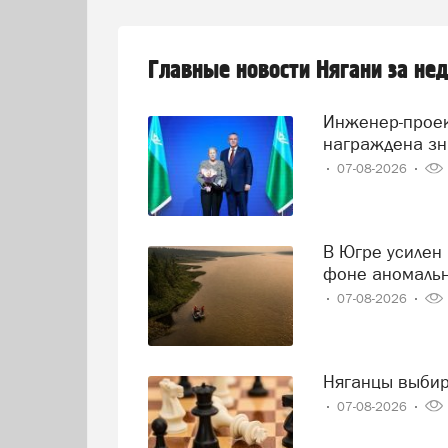
Главные новости Нягани за не
Инженер-проектировщик Тамара Нохрина из Нягани
награждена зн
07-08-2026
В Югре усилен контроль за состоянием реки Иртыш на
фоне аномаль
07-08-2026
Няганцы выби
07-08-2026