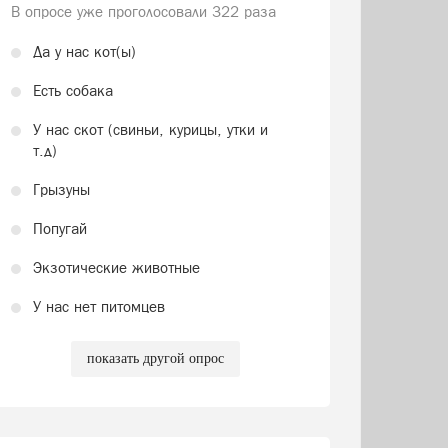
В опросе уже проголосовали
322 раза
Да у нас кот(ы)
Есть собака
У нас скот (свиньи, курицы, утки и
т.д)
Грызуны
Попугай
Экзотические животные
У нас нет питомцев
показать другой опрос