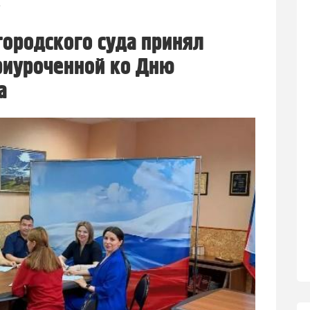
1
городского суда принял
приуроченной ко Дню
а