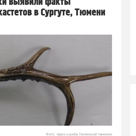
ки выявили факты
астетов в Сургуте, Тюмени
Фото: пресс-служба Тюменской таможни