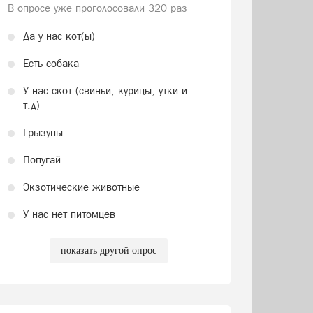
В опросе уже проголосовали
320 раз
Да у нас кот(ы)
Есть собака
У нас скот (свиньи, курицы, утки и
т.д)
Грызуны
Попугай
Экзотические животные
У нас нет питомцев
показать другой опрос