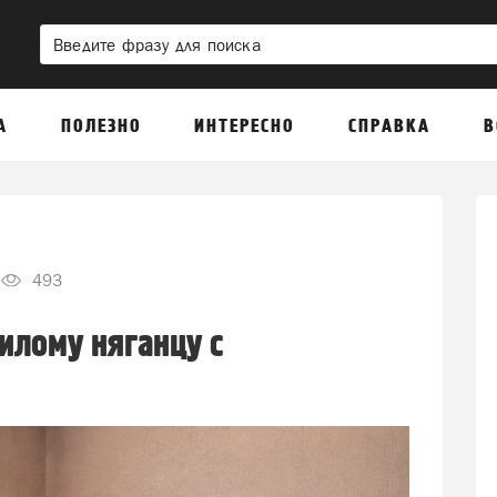
А
ПОЛЕЗНО
ИНТЕРЕСНО
СПРАВКА
В
493
илому няганцу с