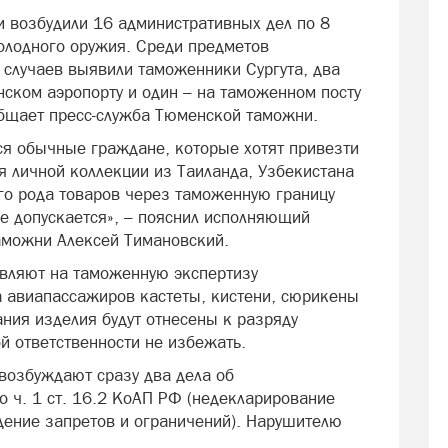
 возбудили 16 административных дел по 8
олодного оружия. Среди предметов
 случаев выявили таможенники Сургута, два
ском аэропорту и один – на таможенном посту
общает пресс-служба Тюменской таможни.
ся обычные граждане, которые хотят привезти
я личной коллекции из Таиланда, Узбекистана
го рода товаров через таможенную границу
е допускается», – пояснил исполняющий
аможни Алексей Тимановский.
вляют на таможенную экспертизу
 авиапассажиров кастеты, кистени, сюрикены
ания изделия будут отнесены к разряду
й ответственности не избежать.
возбуждают сразу два дела об
 ч. 1 ст. 16.2 КоАП РФ (недекларирование
юдение запретов и ограничений). Нарушителю