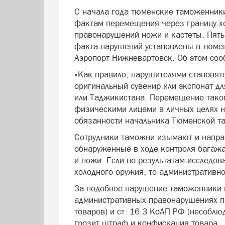
С начала года тюменские таможенники
фактам перемещения через границу х
правонарушений ножи и кастеты. Пять
факта нарушений установлены в тюмен
Аэропорт Нижневартовск. Об этом со
«Как правило, нарушителями становят
оригинальный сувенир или экспонат дл
или Таджикистана. Перемещение тако
физическими лицами в личных целях н
обязанности начальника Тюменской т
Сотрудники таможни изымают и напра
обнаруженные в ходе контроля багажа
и ножи. Если по результатам исследов
холодного оружия, то административно
За подобное нарушение таможенники 
административных правонарушениях по
товаров) и ст. 16.3 КоАП РФ (несобл
грозит штраф и конфискация товара.