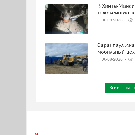
В Ханты-Мансийске врачи спасли пациента, получившего
тяжелейшую че
06-08-2026
Саранпаульская оленеводческая компания строит
мобильный цех
06-08-2026
Все главные 
16+