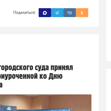
Поделиться:
1
городского суда принял
приуроченной ко Дню
а