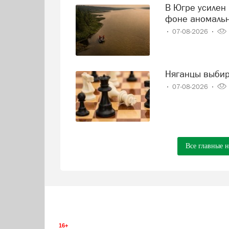
В Югре усилен контроль за состоянием реки Иртыш на
фоне аномаль
07-08-2026
Няганцы выби
07-08-2026
Все главные 
16+