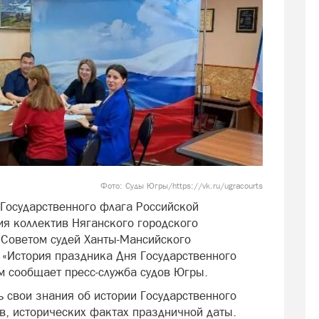
Фото: Суды Югры/https://vk.ru/ugracourts
 Государственного флага Российской
я коллектив Няганского городского
й Советом судей Ханты-Мансийского
 «История праздника Дня Государственного
м сообщает пресс-служба судов Югры.
 свои знания об истории Государственного
в, исторических фактах праздничной даты.