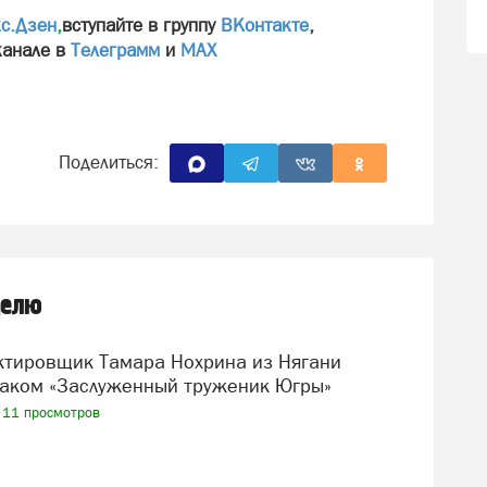
с.Дзен
,
вступайте в группу
ВКонтакте
,
канале в
Телеграмм
и
МАХ
Поделиться:
делю
аком «Заслуженный труженик Югры»
11 просмотров