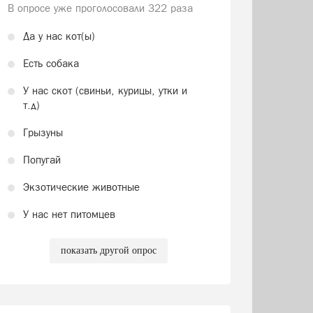
В опросе уже проголосовали
322 раза
Да у нас кот(ы)
Есть собака
У нас скот (свиньи, курицы, утки и
т.д)
Грызуны
Попугай
Экзотические животные
У нас нет питомцев
показать другой опрос