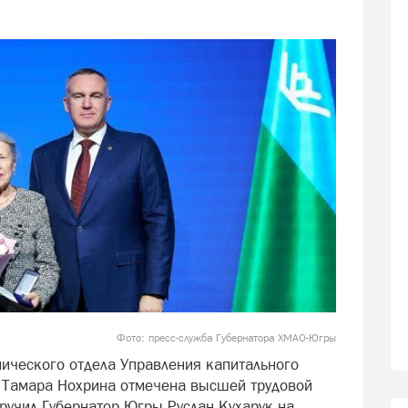
Фото: пресс-служба Губернатора ХМАО-Югры
ического отдела Управления капитального
и Тамара Нохрина отмечена высшей трудовой
ручил Губернатор Югры Руслан Кухарук на