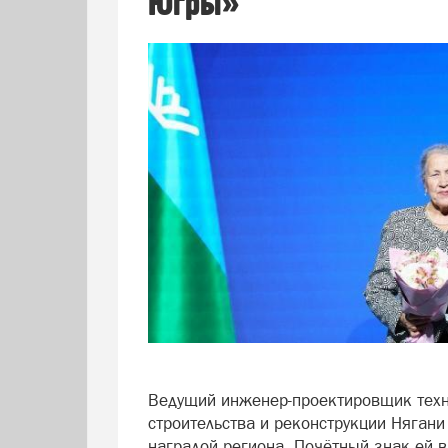
Югры»
Ведущий инженер-проектировщик техн
строительства и реконструкции Няган
наградой региона. Почётный знак ей в