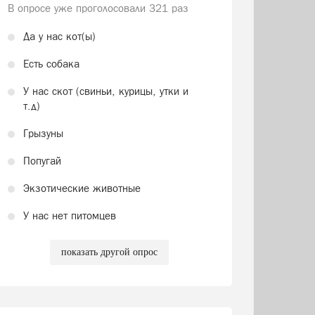
В опросе уже проголосовали
321 раз
Да у нас кот(ы)
Есть собака
У нас скот (свиньи, курицы, утки и
т.д)
Грызуны
Попугай
Экзотические животные
У нас нет питомцев
показать другой опрос