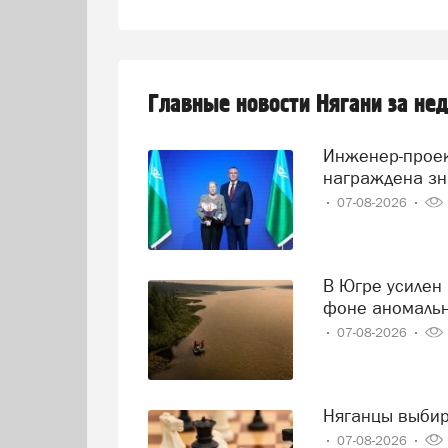
Главные новости Нягани за не
Инженер-проектировщик Тамара Нохрина из Нягани
награждена зн
07-08-2026
В Югре усилен контроль за состоянием реки Иртыш на
фоне аномаль
07-08-2026
Няганцы выби
07-08-2026