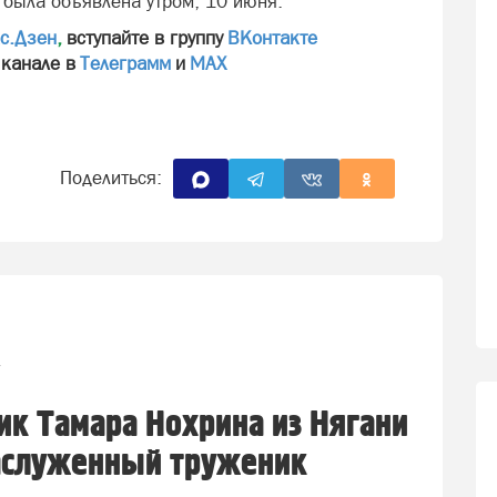
была объявлена утром, 10 июня.
с.Дзен
,
вступайте в группу
ВКонтакте
 канале в
Телеграмм
и
МАХ
Поделиться:
1
к Тамара Нохрина из Нягани
аслуженный труженик