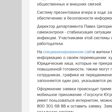
общественных и внешних связей.
Систему презентовали вчера в ходе з
обеспечению и безопасности информа
Директор департамента Павел Ципорин
самоконтроля - стабилизация ситуаци
инфекции. Участниками этой системы с
работодатели.
На
специализированном сайт
е жители 
информацию о своём перемещении: куд
Юридические лица, которые не прекр
повышенной готовности, также могут
сотрудниках, графике их передвижени
заполняется один раз, указывается р
Оформление заявки происходит тремя
мобильное приложение «Госуслуги Югры
умеет пользоваться интернетом, можн
800 301 68 88 и оставить заявку. За
созданную систему.