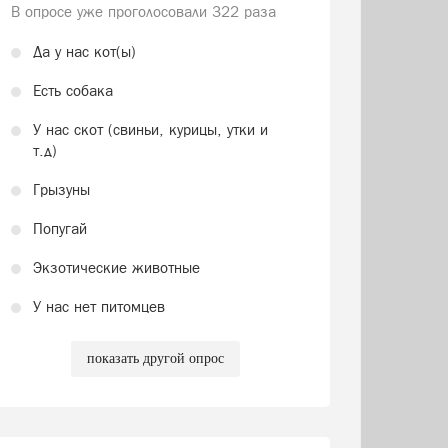
В опросе уже проголосовали
322 раза
Да у нас кот(ы)
Есть собака
У нас скот (свиньи, курицы, утки и
т.д)
Грызуны
Попугай
Экзотические животные
У нас нет питомцев
показать другой опрос