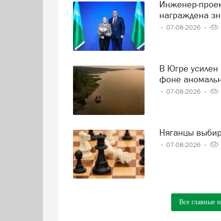
Инженер-проектировщик Тамара Нохрина из Нягани
награждена зн
07-08-2026
В Югре усилен контроль за состоянием реки Иртыш на
фоне аномаль
07-08-2026
Няганцы выби
07-08-2026
Все главные 