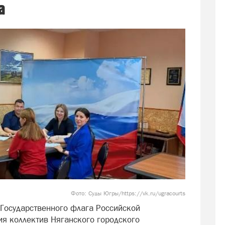
а
Фото: Суды Югры/https://vk.ru/ugracourts
 Государственного флага Российской
я коллектив Няганского городского