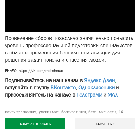
Проведение сборов позволило значительно повысить
уровень профессиональной подготовки специалистов
в области применения беспилотной авиации для
решения задач поиска и спасения людей.
ВИДЕО: https://vk.com/mchshmao
Подписывайтесь на наш канал в
Яндекс.Дзен
,
вступайте в группу
ВКонтакте
,
Одноклассники
и
присоединяйтесь на канале в
Телеграмм
и
МАХ
поиск пропавших
учения мчс
беспилотники
бпла
мчс югры
16+
комментировать
поделиться