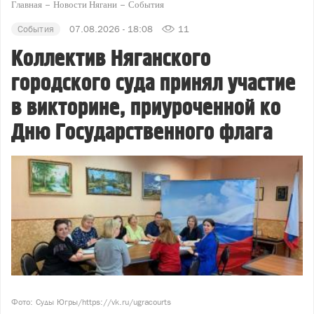
Главная
Новости Нягани
События
События
07.08.2026 - 18:08
11
Коллектив Няганского
городского суда принял участие
в викторине, приуроченной ко
Дню Государственного флага
Фото: Суды Югры/https://vk.ru/ugracourts