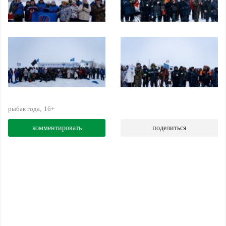
рыбак года
16+
комментировать
поделиться