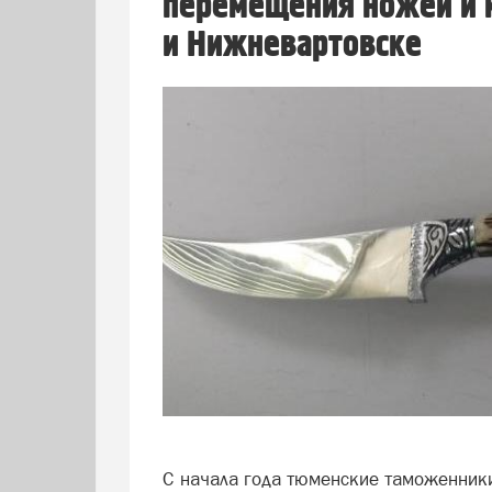
перемещения ножей и к
и Нижневартовске
С начала года тюменские таможенники