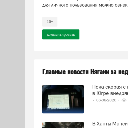
для личного пользования можно ознак
16+
комментировать
Главные новости Нягани за не
Пока скорая с пациентом в пути, врачи уже знают диагноз:
в Югре внедря
06-08-2026
В Ханты-Мансийске врачи спасли пациента, получившего