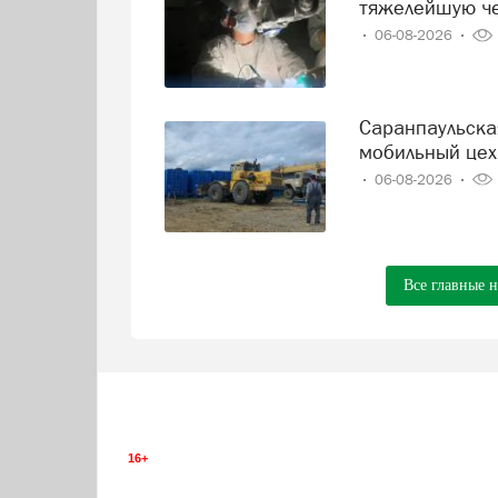
тяжелейшую че
06-08-2026
Саранпаульская оленеводческая компания строит
мобильный цех
06-08-2026
Все главные 
16+