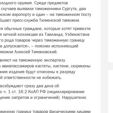
олодного оружия. Среди предметов
 случаев выявили таможенники Сургута, два
ском аэропорту и один – на таможенном посту
общает пресс-служба Тюменской таможни.
ся обычные граждане, которые хотят привезти
я личной коллекции из Таиланда, Узбекистана
го рода товаров через таможенную границу
е допускается», – пояснил исполняющий
аможни Алексей Тимановский.
вляют на таможенную экспертизу
 авиапассажиров кастеты, кистени, сюрикены
ания изделия будут отнесены к разряду
й ответственности не избежать.
возбуждают сразу два дела об
 ч. 1 ст. 16.2 КоАП РФ (недекларирование
юдение запретов и ограничений). Нарушителю
женную границу товаров физическими лицами