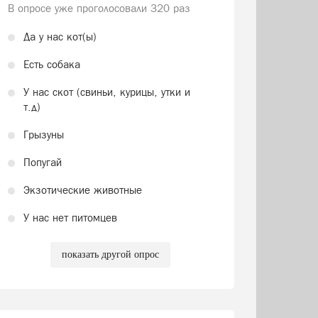
В опросе уже проголосовали
320 раз
Да у нас кот(ы)
Есть собака
У нас скот (свиньи, курицы, утки и
т.д)
Грызуны
Попугай
Экзотические животные
У нас нет питомцев
показать другой опрос