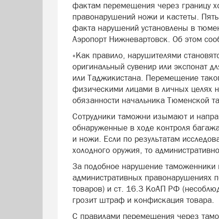
фактам перемещения через границу х
правонарушений ножи и кастеты. Пять
факта нарушений установлены в тюмен
Аэропорт Нижневартовск. Об этом со
«Как правило, нарушителями становят
оригинальный сувенир или экспонат дл
или Таджикистана. Перемещение тако
физическими лицами в личных целях н
обязанности начальника Тюменской т
Сотрудники таможни изымают и напра
обнаруженные в ходе контроля багажа
и ножи. Если по результатам исследов
холодного оружия, то административно
За подобное нарушение таможенники 
административных правонарушениях по
товаров) и ст. 16.3 КоАП РФ (несобл
грозит штраф и конфискация товара.
С правилами перемещения через тамо