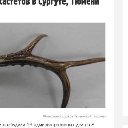
астетов в Сургуте, Тюмени
Фото: пресс-служба Тюменской таможни
 возбудили 16 административных дел по 8