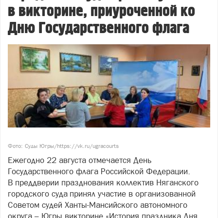
в викторине, приуроченной ко
Дню Государственного флага
Фото: Суды Югры/https://vk.ru/ugracourts
Ежегодно 22 августа отмечается День
Государственного флага Российской Федерации.
В преддверии празднования коллектив Няганского
городского суда принял участие в организованной
Советом судей Ханты-Мансийского автономного
округа – Югры викторине «История праздника Дня