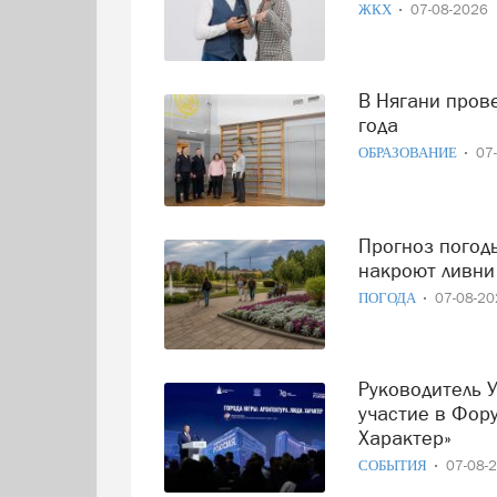
ЖКХ
07-08-2026
В Нягани проверяют готовность школ к началу учебного
года
ОБРАЗОВАНИЕ
07
Прогноз погоды в Югре на субботу: южные районы
накроют ливни 
ПОГОДА
07-08-2
Руководитель Управления Росреестра в Югре принял
участие в Фору
Характер»
СОБЫТИЯ
07-08-