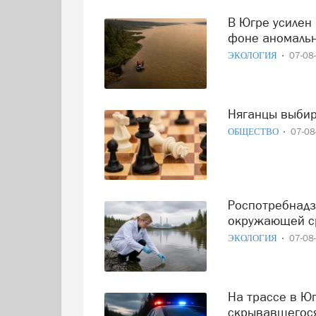
В Югре усилен контроль за состоянием реки Иртыш на
фоне аномаль
ЭКОЛОГИЯ
07-08
Няганцы выби
ОБЩЕСТВО
07-0
Роспотребнадзор Югры подвёл итоги мониторинга
окружающей ср
ЭКОЛОГИЯ
07-08
На трассе в Югре поймали иностранца, полгода
скрывавшегося