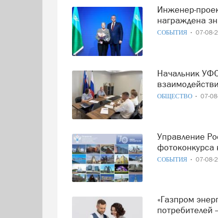
Инженер-проектировщик Тамара Нохрина из Нягани
награждена зн
СОБЫТИЯ
07-08-
Начальник УФСИН России по ХМАО – Югре обсудил
взаимодействи
ОБЩЕСТВО
07-0
Управление Росреестра в Югре подводит итоги
фотоконкурса 
СОБЫТИЯ
07-08-
«Газпром энергосбыт Тюмень» запустил новый сервис для
потребителей 