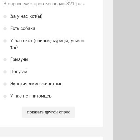
В опросе уже проголосовали
321 раз
Да у нас кот(ы)
Есть собака
У нас скот (свиньи, курицы, утки и
т.д)
Грызуны
Попугай
Экзотические животные
У нас нет питомцев
показать другой опрос