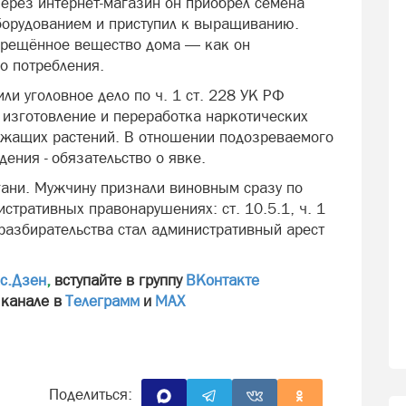
ерез интернет‑магазин он приобрёл семена
борудованием и приступил к выращиванию.
апрещённое вещество дома — как он
о потребления.
ли уголовное дело по ч. 1 ст. 228 УК РФ
 изготовление и переработка наркотических
ржащих растений. В отношении подозреваемого
ения - обязательство о явке.
ягани. Мужчину признали виновным сразу по
стративных правонарушениях: ст. 10.5.1, ч. 1
м разбирательства стал административный арест
с.Дзен
,
вступайте в группу
ВКонтакте
 канале в
Телеграмм
и
МАХ
Поделиться: