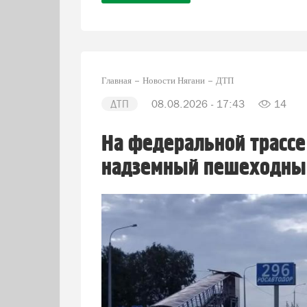
Главная
Новости Нягани
ДТП
ДТП
08.08.2026 - 17:43
14
На федеральной трассе
надземный пешеходны