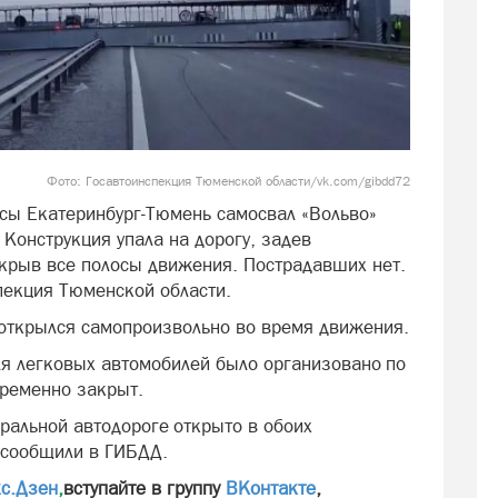
Фото: Госавтоинспекция Тюменской области/vk.com/gibdd72
сы Екатеринбург-Тюмень самосвал «Вольво»
Конструкция упала на дорогу, задев
екрыв все полосы движения. Пострадавших нет.
пекция Тюменской области.
в открылся самопроизвольно во время движения.
я легковых автомобилей было организовано по
временно закрыт.
альной автодороге открыто в обоих
, сообщили в ГИБДД.
с.Дзен
,
вступайте в группу
ВКонтакте
,