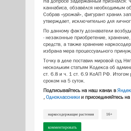
На допросе задержанный признался: ч
каннабиса, обзавёлся необходимым о
Собрав «урожай», фигурант хранил з
утверждает, исключительно для личног
По данному факту дознаватели возбуди
- незаконные приобретение, хранение,
средств, а также хранение наркосоде
избрана мера процессуального принужд
Точку в деле поставил мировой суд Н
нескольким статьям Кодекса об админи
ст. 6.8 и ч. 1 ст. 6.9 КоАП РФ. Итого
сроком на 5 суток.
Подписывайтесь на наш канал в
Яндек
,
Одноклассники
и присоединяйтесь на
наркосодержащие растения
16+
комментировать