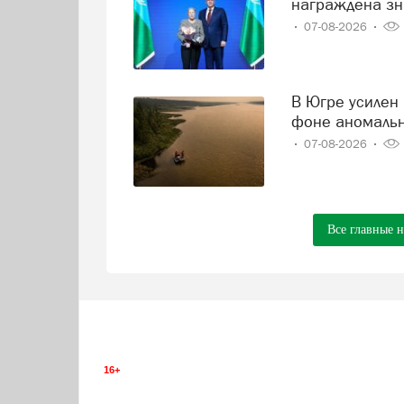
награждена зн
07-08-2026
В Югре усилен контроль за состоянием реки Иртыш на
фоне аномаль
07-08-2026
Все главные 
16+