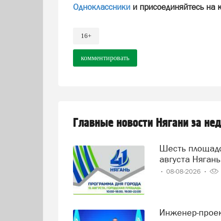
Одноклассники
и присоединяйтесь на 
16+
комментировать
Главные новости Нягани за не
Шесть площадок, этномода и концерт Дмитрия Колдуна. 15
августа Нягань
08-08-2026
Инженер-проектировщик Тамара Нохрина из Нягани