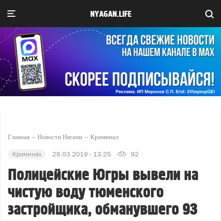
NYAGAN.LIFE
Главная
Новости Нягани
Криминал
Криминал
29.03.2019 - 13:25
92
Полицейские Югры вывели на
чистую воду тюменского
застройщика, обманувшего 93