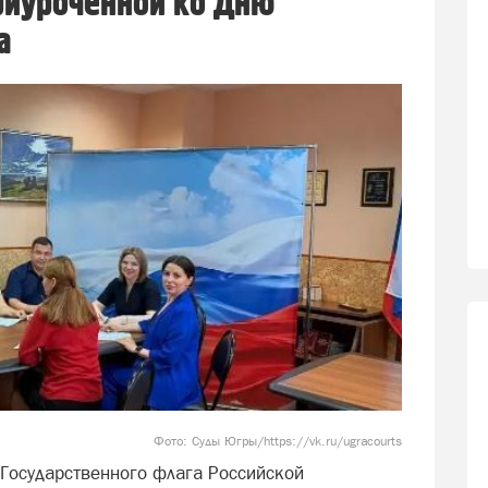
приуроченной ко Дню
а
Фото: Суды Югры/https://vk.ru/ugracourts
 Государственного флага Российской