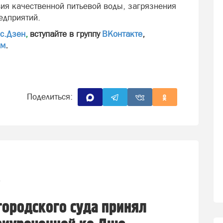
вия качественной питьевой воды, загрязнения
едприятий.
с.Дзен
,
вступайте в группу
ВКонтакте
,
мм
.
Поделиться:
1
городского суда принял