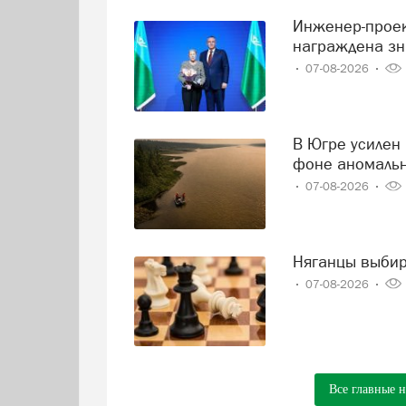
Инженер-проектировщик Тамара Нохрина из Нягани
награждена зн
07-08-2026
В Югре усилен контроль за состоянием реки Иртыш на
фоне аномаль
07-08-2026
Няганцы выби
07-08-2026
Все главные 