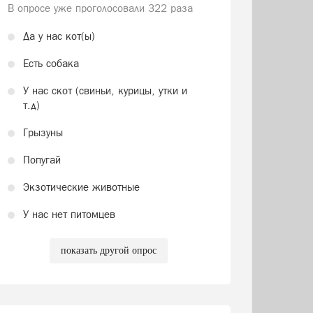
В опросе уже проголосовали
322 раза
Да у нас кот(ы)
Есть собака
У нас скот (свиньи, курицы, утки и
т.д)
Грызуны
Попугай
Экзотические животные
У нас нет питомцев
показать другой опрос