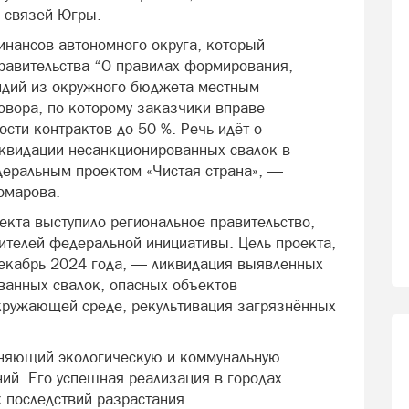
 связей Югры.
нансов автономного округа, который
равительства “О правилах формирования,
сидий из окружного бюджета местным
вора, по которому заказчики вправе
сти контрактов до 50 %. Речь идёт о
иквидации несанкционированных свалок в
едеральным проектом «Чистая страна», —
омарова.
екта выступило региональное правительство,
нителей федеральной инициативы. Цель проекта,
декабрь 2024 года, — ликвидация выявленных
ванных свалок, опасных объектов
кружающей среде, рекультивация загрязнённых
иняющий экологическую и коммунальную
ний. Его успешная реализация в городах
 последствий разрастания