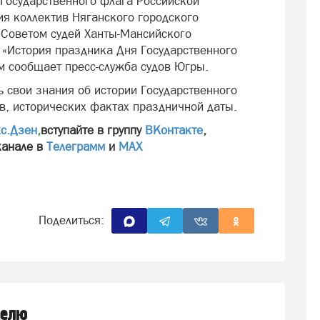
 Государственного флага Российской
я коллектив Няганского городского
й Советом судей Ханты-Мансийского
 «История праздника Дня Государственного
м сообщает пресс-служба судов Югры.
 свои знания об истории Государственного
в, исторических фактах праздничной даты.
с.Дзен
,
вступайте в группу
ВКонтакте
,
канале в
Телеграмм
и
МАХ
Поделиться:
делю