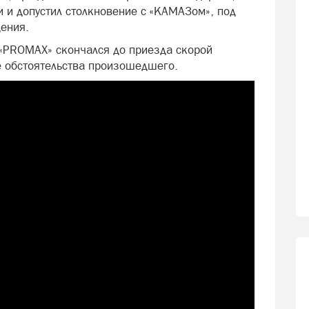
 и допустил столкновение с «КАМАЗом», под
ения.
 «PROMAX» скончался до приезда скорой
 обстоятельства произошедшего.