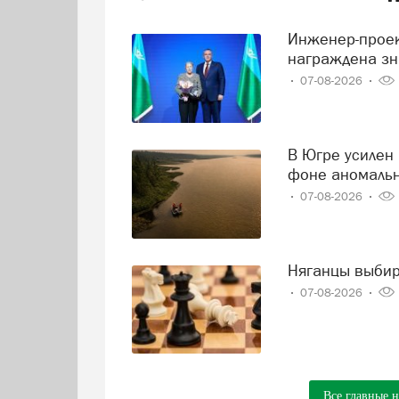
Инженер-проектировщик Тамара Нохрина из Нягани
награждена зн
07-08-2026
В Югре усилен контроль за состоянием реки Иртыш на
фоне аномаль
07-08-2026
Няганцы выби
07-08-2026
Все главные 