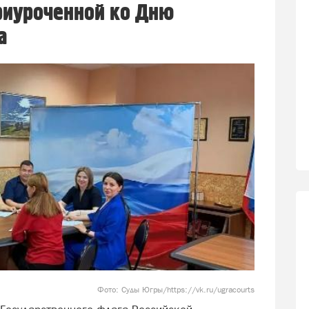
приуроченной ко Дню
а
Фото: Суды Югры/https://vk.ru/ugracourts