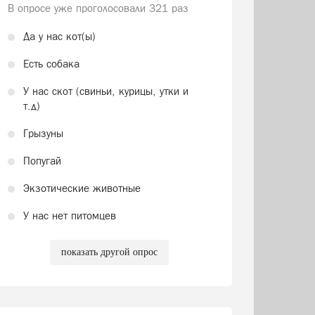
В опросе уже проголосовали
321 раз
Да у нас кот(ы)
Есть собака
У нас скот (свиньи, курицы, утки и
т.д)
Грызуны
Попугай
Экзотические животные
У нас нет питомцев
показать другой опрос