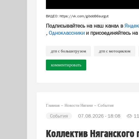
ВИДЕО: https://vk.com/gibdd86surgut
Подписывайтесь на наш канал в
Яндек
,
Одноклассники
и присоединяйтесь на
дтп с большегрузом
дтп с мотоциклом
комментировать
Главная
Новости Нягани
События
События
07.08.2026 - 18:08
1
Коллектив Няганского 