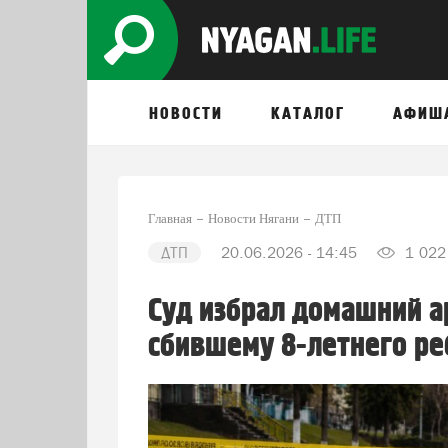
НОВОСТИ
КАТАЛОГ
АФИШ
Главная
Новости Нягани
ДТП
ДТП
20.06.2026 - 14:45
1 022
Суд избрал домашний а
сбившему 8-летнего ре