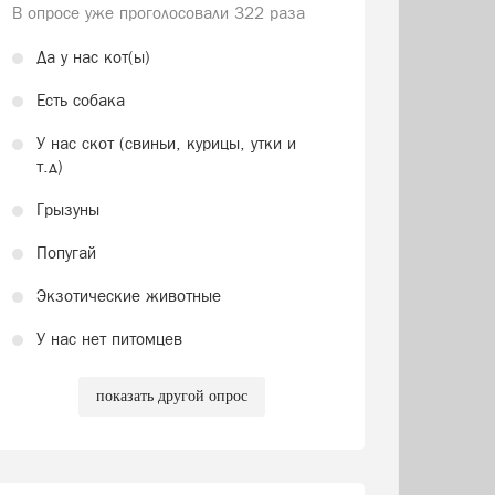
В опросе уже проголосовали
322 раза
Да у нас кот(ы)
Есть собака
У нас скот (свиньи, курицы, утки и
т.д)
Грызуны
Попугай
Экзотические животные
У нас нет питомцев
показать другой опрос