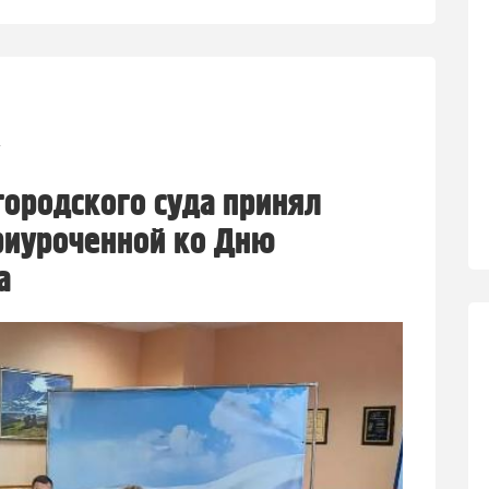
1
городского суда принял
приуроченной ко Дню
а