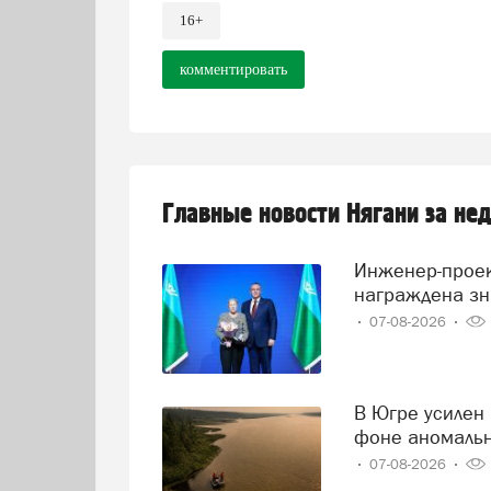
16+
комментировать
Главные новости Нягани за не
Инженер-проектировщик Тамара Нохрина из Нягани
награждена зн
07-08-2026
В Югре усилен контроль за состоянием реки Иртыш на
фоне аномаль
07-08-2026