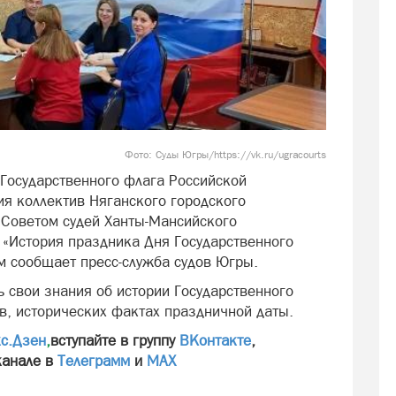
Фото: Суды Югры/https://vk.ru/ugracourts
 Государственного флага Российской
я коллектив Няганского городского
й Советом судей Ханты-Мансийского
 «История праздника Дня Государственного
м сообщает пресс-служба судов Югры.
 свои знания об истории Государственного
в, исторических фактах праздничной даты.
с.Дзен
,
вступайте в группу
ВКонтакте
,
канале в
Телеграмм
и
МАХ