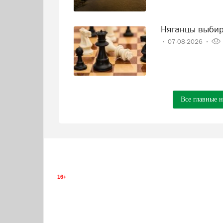
Няганцы выби
07-08-2026
Все главные 
16+