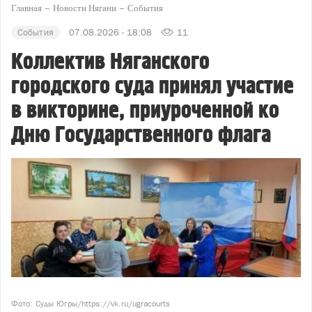
Главная
Новости Нягани
События
События
07.08.2026 - 18:08
11
Коллектив Няганского
городского суда принял участие
в викторине, приуроченной ко
Дню Государственного флага
Фото: Суды Югры/https://vk.ru/ugracourts